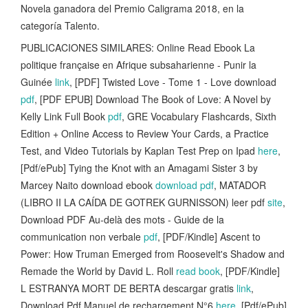
Novela ganadora del Premio Caligrama 2018, en la
categoría Talento.
PUBLICACIONES SIMILARES: Online Read Ebook La
politique française en Afrique subsaharienne - Punir la
Guinée
link
, [PDF] Twisted Love - Tome 1 - Love download
pdf
, [PDF EPUB] Download The Book of Love: A Novel by
Kelly Link Full Book
pdf
, GRE Vocabulary Flashcards, Sixth
Edition + Online Access to Review Your Cards, a Practice
Test, and Video Tutorials by Kaplan Test Prep on Ipad
here
,
[Pdf/ePub] Tying the Knot with an Amagami Sister 3 by
Marcey Naito download ebook
download pdf
, MATADOR
(LIBRO II LA CAÍDA DE GOTREK GURNISSON) leer pdf
site
,
Download PDF Au-delà des mots - Guide de la
communication non verbale
pdf
, [PDF/Kindle] Ascent to
Power: How Truman Emerged from Roosevelt's Shadow and
Remade the World by David L. Roll
read book
, [PDF/Kindle]
L ESTRANYA MORT DE BERTA descargar gratis
link
,
Download Pdf Manuel de rechargement N°6
here
, [Pdf/ePub]