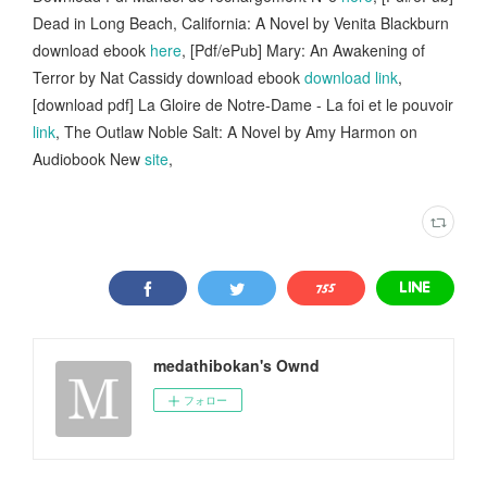
Dead in Long Beach, California: A Novel by Venita Blackburn
download ebook
here
, [Pdf/ePub] Mary: An Awakening of
Terror by Nat Cassidy download ebook
download link
,
[download pdf] La Gloire de Notre-Dame - La foi et le pouvoir
link
, The Outlaw Noble Salt: A Novel by Amy Harmon on
Audiobook New
site
,
medathibokan's Ownd
フォロー